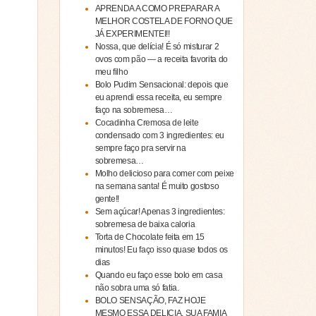
APRENDA A COMO PREPARAR A
MELHOR COSTELA DE FORNO QUE
JÁ EXPERIMENTEI!!
Nossa, que delícia! É só misturar 2
ovos com pão — a receita favorita do
meu filho
Bolo Pudim Sensacional: depois que
eu aprendi essa receita, eu sempre
faço na sobremesa…
Cocadinha Cremosa de leite
condensado com 3 ingredientes: eu
sempre faço pra servir na
sobremesa…
Molho delicioso para comer com peixe
na semana santa! É muito gostoso
gente!!
Sem açúcar! Apenas 3 ingredientes:
sobremesa de baixa caloria
Torta de Chocolate feita em 15
minutos! Eu faço isso quase todos os
dias
Quando eu faço esse bolo em casa
não sobra uma só fatia.
BOLO SENSAÇÃO, FAZ HOJE
MESMO ESSA DELICIA, SUA FAMIA