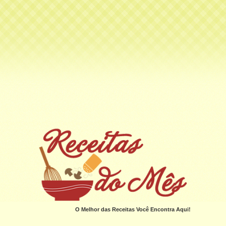
O Melhor das Receitas Você Encontra Aqui!