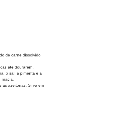
do de carne dissolvido
ecas até dourarem.
a, o sal, a pimenta e a
m macia.
e as azeitonas. Sirva em