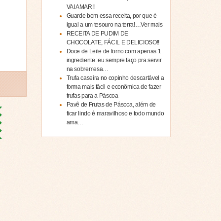
VAI AMAR!!
Guarde bem essa receita, por que é
igual a um tesouro na terra!…Ver mais
RECEITA DE PUDIM DE
CHOCOLATE, FÁCIL E DELICIOSO!!
Doce de Leite de forno com apenas 1
ingrediente: eu sempre faço pra servir
na sobremesa…
Trufa caseira no copinho descartável a
forma mais fácil e econômica de fazer
trufas para a Páscoa
Pavê de Frutas de Páscoa, além de
ficar lindo é maravilhoso e todo mundo
ama…