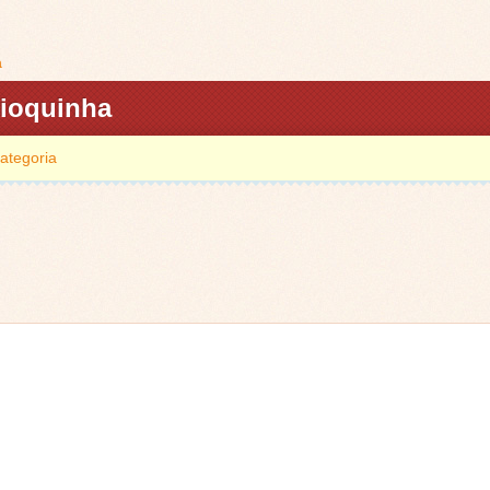
a
ioquinha
ategoria