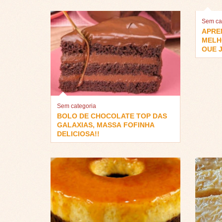
Sem ca
APRE
MELH
QUE J
Sem categoria
BOLO DE CHOCOLATE TOP DAS
GALAXIAS, MASSA FOFINHA
DELICIOSA!!