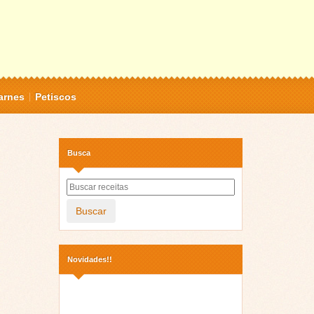
arnes
Petiscos
Busca
Buscar
Novidades!!