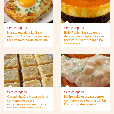
Sem categoria
Sem categoria
Nossa, que delícia! É só
Bolo Pudim Sensacional:
misturar 2 ovos com pão — a
depois que eu aprendi essa
receita favorita do meu filho
receita, eu sempre faço na
sobremesa…
Sem categoria
Sem categoria
Cocadinha Cremosa de leite
Molho delicioso para comer
condensado com 3
com peixe na semana santa!
ingredientes: eu sempre faço
É muito gostoso gente!!
pra servir na sobremesa…