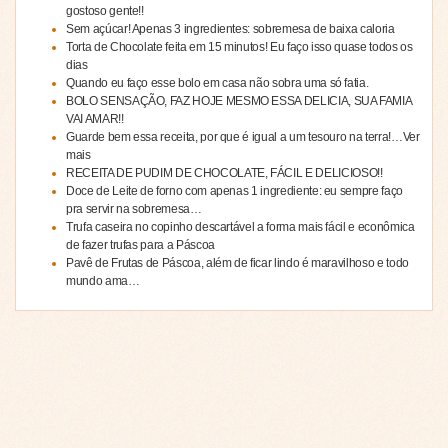
gostoso gente!!
Sem açúcar! Apenas 3 ingredientes: sobremesa de baixa caloria
Torta de Chocolate feita em 15 minutos! Eu faço isso quase todos os
dias
Quando eu faço esse bolo em casa não sobra uma só fatia.
BOLO SENSAÇÃO, FAZ HOJE MESMO ESSA DELICIA, SUA FAMIA
VAI AMAR!!
Guarde bem essa receita, por que é igual a um tesouro na terra!…Ver
mais
RECEITA DE PUDIM DE CHOCOLATE, FÁCIL E DELICIOSO!!
Doce de Leite de forno com apenas 1 ingrediente: eu sempre faço
pra servir na sobremesa…
Trufa caseira no copinho descartável a forma mais fácil e econômica
de fazer trufas para a Páscoa
Pavê de Frutas de Páscoa, além de ficar lindo é maravilhoso e todo
mundo ama…