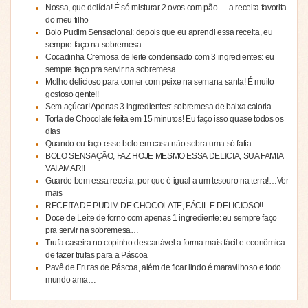
Nossa, que delícia! É só misturar 2 ovos com pão — a receita favorita
do meu filho
Bolo Pudim Sensacional: depois que eu aprendi essa receita, eu
sempre faço na sobremesa…
Cocadinha Cremosa de leite condensado com 3 ingredientes: eu
sempre faço pra servir na sobremesa…
Molho delicioso para comer com peixe na semana santa! É muito
gostoso gente!!
Sem açúcar! Apenas 3 ingredientes: sobremesa de baixa caloria
Torta de Chocolate feita em 15 minutos! Eu faço isso quase todos os
dias
Quando eu faço esse bolo em casa não sobra uma só fatia.
BOLO SENSAÇÃO, FAZ HOJE MESMO ESSA DELICIA, SUA FAMIA
VAI AMAR!!
Guarde bem essa receita, por que é igual a um tesouro na terra!…Ver
mais
RECEITA DE PUDIM DE CHOCOLATE, FÁCIL E DELICIOSO!!
Doce de Leite de forno com apenas 1 ingrediente: eu sempre faço
pra servir na sobremesa…
Trufa caseira no copinho descartável a forma mais fácil e econômica
de fazer trufas para a Páscoa
Pavê de Frutas de Páscoa, além de ficar lindo é maravilhoso e todo
mundo ama…