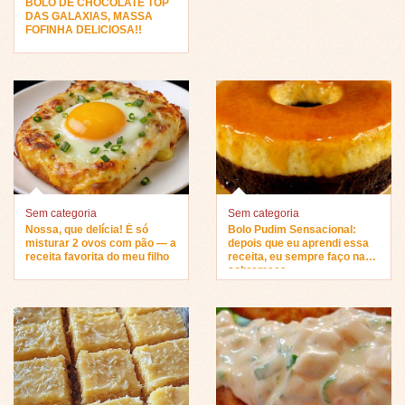
BOLO DE CHOCOLATE TOP
DAS GALAXIAS, MASSA
FOFINHA DELICIOSA!!
Sem categoria
Sem categoria
Nossa, que delícia! É só
Bolo Pudim Sensacional:
misturar 2 ovos com pão — a
depois que eu aprendi essa
receita favorita do meu filho
receita, eu sempre faço na
sobremesa…