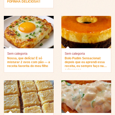
FOFINHA DELICIOSA!!
Sem categoria
Sem categoria
Nossa, que delícia! É só
Bolo Pudim Sensacional:
misturar 2 ovos com pão — a
depois que eu aprendi essa
receita favorita do meu filho
receita, eu sempre faço na
sobremesa…