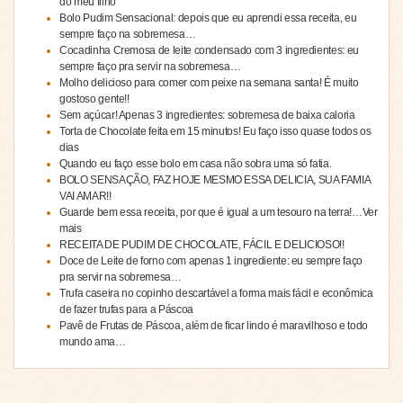
do meu filho
Bolo Pudim Sensacional: depois que eu aprendi essa receita, eu
sempre faço na sobremesa…
Cocadinha Cremosa de leite condensado com 3 ingredientes: eu
sempre faço pra servir na sobremesa…
Molho delicioso para comer com peixe na semana santa! É muito
gostoso gente!!
Sem açúcar! Apenas 3 ingredientes: sobremesa de baixa caloria
Torta de Chocolate feita em 15 minutos! Eu faço isso quase todos os
dias
Quando eu faço esse bolo em casa não sobra uma só fatia.
BOLO SENSAÇÃO, FAZ HOJE MESMO ESSA DELICIA, SUA FAMIA
VAI AMAR!!
Guarde bem essa receita, por que é igual a um tesouro na terra!…Ver
mais
RECEITA DE PUDIM DE CHOCOLATE, FÁCIL E DELICIOSO!!
Doce de Leite de forno com apenas 1 ingrediente: eu sempre faço
pra servir na sobremesa…
Trufa caseira no copinho descartável a forma mais fácil e econômica
de fazer trufas para a Páscoa
Pavê de Frutas de Páscoa, além de ficar lindo é maravilhoso e todo
mundo ama…