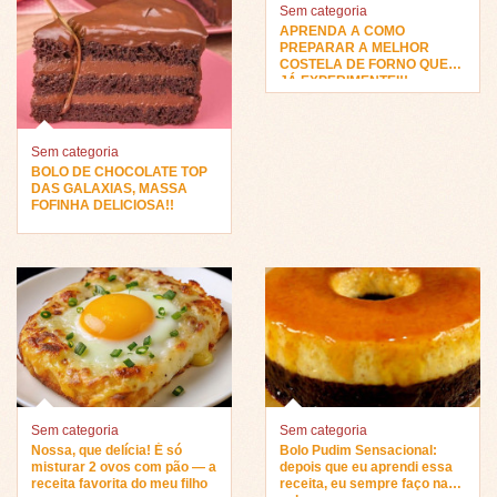
Sem categoria
APRENDA A COMO
PREPARAR A MELHOR
COSTELA DE FORNO QUE
JÁ EXPERIMENTEI!!
Sem categoria
BOLO DE CHOCOLATE TOP
DAS GALAXIAS, MASSA
FOFINHA DELICIOSA!!
Sem categoria
Sem categoria
Nossa, que delícia! É só
Bolo Pudim Sensacional:
misturar 2 ovos com pão — a
depois que eu aprendi essa
receita favorita do meu filho
receita, eu sempre faço na