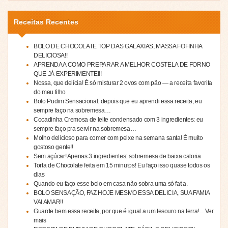
Receitas Recentes
BOLO DE CHOCOLATE TOP DAS GALAXIAS, MASSA FOFINHA
DELICIOSA!!
APRENDA A COMO PREPARAR A MELHOR COSTELA DE FORNO
QUE JÁ EXPERIMENTEI!!
Nossa, que delícia! É só misturar 2 ovos com pão — a receita favorita
do meu filho
Bolo Pudim Sensacional: depois que eu aprendi essa receita, eu
sempre faço na sobremesa…
Cocadinha Cremosa de leite condensado com 3 ingredientes: eu
sempre faço pra servir na sobremesa…
Molho delicioso para comer com peixe na semana santa! É muito
gostoso gente!!
Sem açúcar! Apenas 3 ingredientes: sobremesa de baixa caloria
Torta de Chocolate feita em 15 minutos! Eu faço isso quase todos os
dias
Quando eu faço esse bolo em casa não sobra uma só fatia.
BOLO SENSAÇÃO, FAZ HOJE MESMO ESSA DELICIA, SUA FAMIA
VAI AMAR!!
Guarde bem essa receita, por que é igual a um tesouro na terra!…Ver
mais