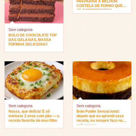
PREPARAR A MELHOR
COSTELA DE FORNO QUE
JÁ EXPERIMENTEI!!
Sem categoria
BOLO DE CHOCOLATE TOP
DAS GALAXIAS, MASSA
FOFINHA DELICIOSA!!
Sem categoria
Sem categoria
Nossa, que delícia! É só
Bolo Pudim Sensacional:
misturar 2 ovos com pão — a
depois que eu aprendi essa
receita favorita do meu filho
receita, eu sempre faço na
sobremesa…