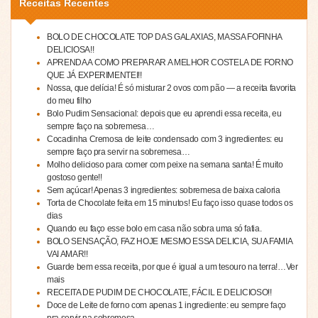
Receitas Recentes
BOLO DE CHOCOLATE TOP DAS GALAXIAS, MASSA FOFINHA
DELICIOSA!!
APRENDA A COMO PREPARAR A MELHOR COSTELA DE FORNO
QUE JÁ EXPERIMENTEI!!
Nossa, que delícia! É só misturar 2 ovos com pão — a receita favorita
do meu filho
Bolo Pudim Sensacional: depois que eu aprendi essa receita, eu
sempre faço na sobremesa…
Cocadinha Cremosa de leite condensado com 3 ingredientes: eu
sempre faço pra servir na sobremesa…
Molho delicioso para comer com peixe na semana santa! É muito
gostoso gente!!
Sem açúcar! Apenas 3 ingredientes: sobremesa de baixa caloria
Torta de Chocolate feita em 15 minutos! Eu faço isso quase todos os
dias
Quando eu faço esse bolo em casa não sobra uma só fatia.
BOLO SENSAÇÃO, FAZ HOJE MESMO ESSA DELICIA, SUA FAMIA
VAI AMAR!!
Guarde bem essa receita, por que é igual a um tesouro na terra!…Ver
mais
RECEITA DE PUDIM DE CHOCOLATE, FÁCIL E DELICIOSO!!
Doce de Leite de forno com apenas 1 ingrediente: eu sempre faço
pra servir na sobremesa…