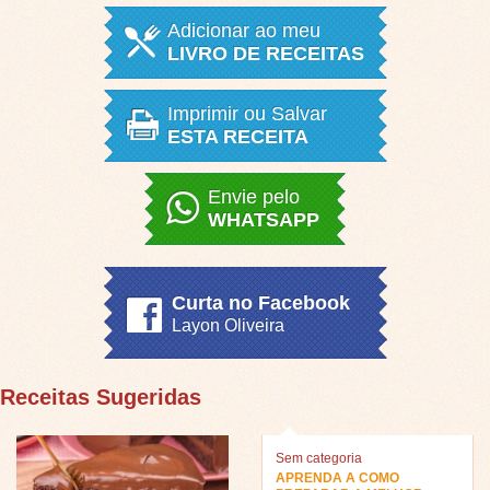
Adicionar ao meu
LIVRO DE RECEITAS
Imprimir ou Salvar
ESTA RECEITA
Envie pelo
WHATSAPP
Curta no Facebook
Layon Oliveira
Receitas Sugeridas
Sem categoria
APRENDA A COMO