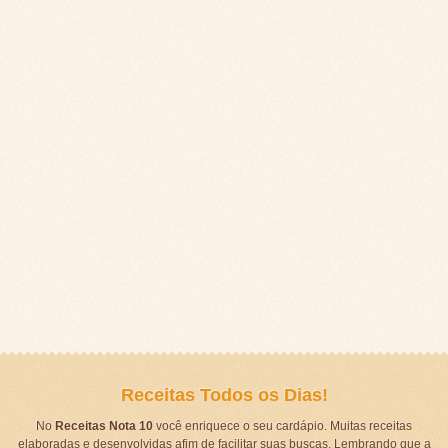
Receitas Todos os Dias!
No
Receitas Nota 10
você enriquece o seu cardápio. Muitas receitas
elaboradas e desenvolvidas afim de facilitar suas buscas. Lembrando que a