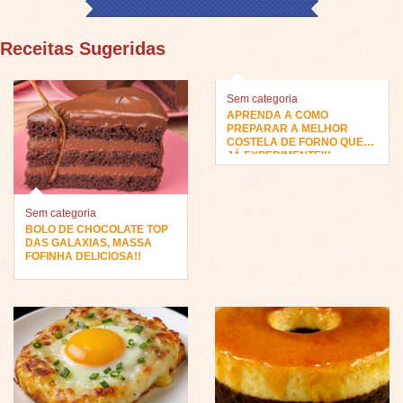
Receitas Sugeridas
Sem categoria
APRENDA A COMO
PREPARAR A MELHOR
COSTELA DE FORNO QUE
JÁ EXPERIMENTEI!!
Sem categoria
BOLO DE CHOCOLATE TOP
DAS GALAXIAS, MASSA
FOFINHA DELICIOSA!!