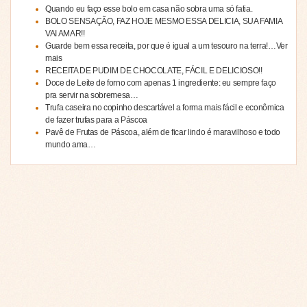
Quando eu faço esse bolo em casa não sobra uma só fatia.
BOLO SENSAÇÃO, FAZ HOJE MESMO ESSA DELICIA, SUA FAMIA
VAI AMAR!!
Guarde bem essa receita, por que é igual a um tesouro na terra!…Ver
mais
RECEITA DE PUDIM DE CHOCOLATE, FÁCIL E DELICIOSO!!
Doce de Leite de forno com apenas 1 ingrediente: eu sempre faço
pra servir na sobremesa…
Trufa caseira no copinho descartável a forma mais fácil e econômica
de fazer trufas para a Páscoa
Pavê de Frutas de Páscoa, além de ficar lindo é maravilhoso e todo
mundo ama…