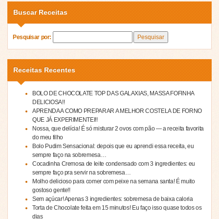
Buscar Receitas
Pesquisar por:
Receitas Recentes
BOLO DE CHOCOLATE TOP DAS GALAXIAS, MASSA FOFINHA
DELICIOSA!!
APRENDA A COMO PREPARAR A MELHOR COSTELA DE FORNO
QUE JÁ EXPERIMENTEI!!
Nossa, que delícia! É só misturar 2 ovos com pão — a receita favorita
do meu filho
Bolo Pudim Sensacional: depois que eu aprendi essa receita, eu
sempre faço na sobremesa…
Cocadinha Cremosa de leite condensado com 3 ingredientes: eu
sempre faço pra servir na sobremesa…
Molho delicioso para comer com peixe na semana santa! É muito
gostoso gente!!
Sem açúcar! Apenas 3 ingredientes: sobremesa de baixa caloria
Torta de Chocolate feita em 15 minutos! Eu faço isso quase todos os
dias