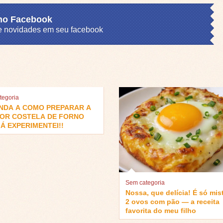
 no Facebook
s e novidades em seu facebook
tegoria
NDA A COMO PREPARAR A
OR COSTELA DE FORNO
Á EXPERIMENTEI!!
Sem categoria
Nossa, que delícia! É só mis
2 ovos com pão — a receita
favorita do meu filho