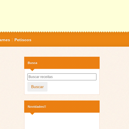
arnes
Petiscos
Busca
Buscar
Novidades!!