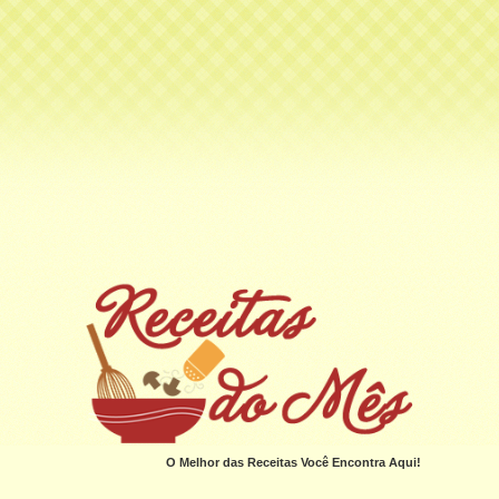
O Melhor das Receitas Você Encontra Aqui!