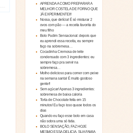
APRENDA A COMO PREPARAR A
MELHOR COSTELA DE FORNO QUE
JÁ EXPERIMENTEI!!
Nossa, que delícia! É só misturar 2
ovos com pão — a receita favorita do
meu filho
Bolo Pudim Sensacional: depois que
eu aprendi essa receita, eu sempre
faço na sobremesa…
Cocadinha Cremosa de leite
condensado com 3 ingredientes: eu
sempre faço pra servir na
sobremesa…
Molho delicioso para comer com peixe
na semana santa! É muito gostoso
gente!!
Sem açúcar! Apenas 3 ingredientes:
sobremesa de baixa caloria
Torta de Chocolate feita em 15
minutos! Eu faço isso quase todos os
dias
Quando eu faço esse bolo em casa
não sobra uma só fatia.
BOLO SENSAÇÃO, FAZ HOJE
MESMO ESSA DELICIA, SUA FAMIA