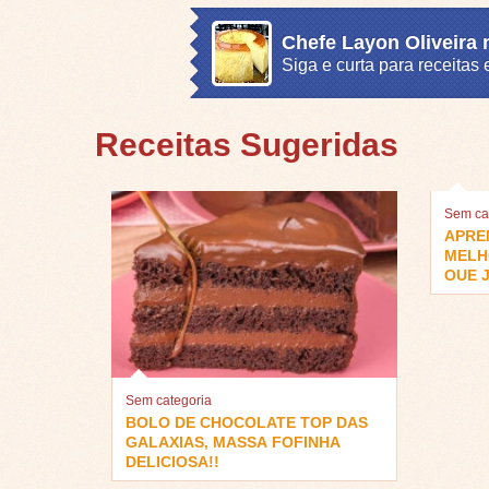
Chefe Layon Oliveira
Siga e curta para receita
Receitas Sugeridas
Sem ca
APRE
MELH
QUE J
Sem categoria
BOLO DE CHOCOLATE TOP DAS
GALAXIAS, MASSA FOFINHA
DELICIOSA!!