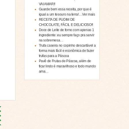
VAI AMAR!!
Guarde bem essa receita, por que é
igual a um tesouro na terra!…Ver mais
RECEITA DE PUDIM DE
CHOCOLATE, FÁCIL E DELICIOSO!!
Doce de Leite de forno com apenas 1
ingrediente: eu sempre faço pra servir
na sobremesa…
Trufa caseira no copinho descartável a
forma mais fácil e econômica de fazer
trufas para a Páscoa
Pavê de Frutas de Páscoa, além de
ficar lindo é maravilhoso e todo mundo
ama…