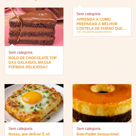
Sem categoria
APRENDA A COMO
PREPARAR A MELHOR
COSTELA DE FORNO QUE
JÁ EXPERIMENTEI!!
Sem categoria
BOLO DE CHOCOLATE TOP
DAS GALAXIAS, MASSA
FOFINHA DELICIOSA!!
Sem categoria
Sem categoria
Nossa, que delícia! É só
Bolo Pudim Sensacional: