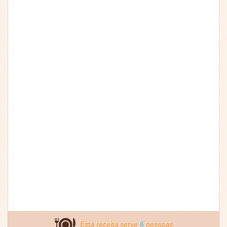
Esta receita serve
6
pessoas