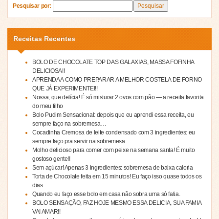
Pesquisar por:
Receitas Recentes
BOLO DE CHOCOLATE TOP DAS GALAXIAS, MASSA FOFINHA
DELICIOSA!!
APRENDA A COMO PREPARAR A MELHOR COSTELA DE FORNO
QUE JÁ EXPERIMENTEI!!
Nossa, que delícia! É só misturar 2 ovos com pão — a receita favorita
do meu filho
Bolo Pudim Sensacional: depois que eu aprendi essa receita, eu
sempre faço na sobremesa…
Cocadinha Cremosa de leite condensado com 3 ingredientes: eu
sempre faço pra servir na sobremesa…
Molho delicioso para comer com peixe na semana santa! É muito
gostoso gente!!
Sem açúcar! Apenas 3 ingredientes: sobremesa de baixa caloria
Torta de Chocolate feita em 15 minutos! Eu faço isso quase todos os
dias
Quando eu faço esse bolo em casa não sobra uma só fatia.
BOLO SENSAÇÃO, FAZ HOJE MESMO ESSA DELICIA, SUA FAMIA
VAI AMAR!!