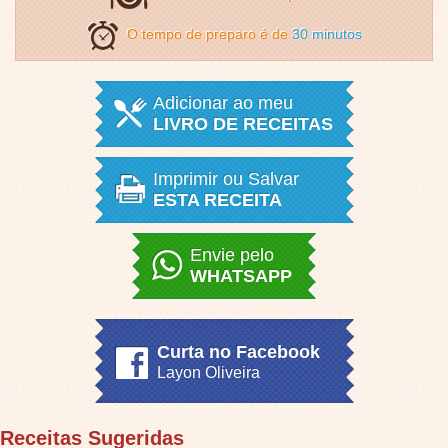
O tempo de preparo é de
30 minutos
Adicionar ao meu
LIVRO DE RECEITAS
Imprimir ou Salvar
ESTA RECEITA
Envie pelo
WHATSAPP
Curta no Facebook
Layon Oliveira
Receitas Sugeridas