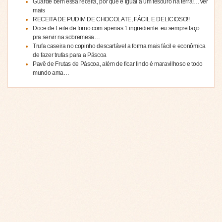
Guarde bem essa receita, por que é igual a um tesouro na terra!…Ver
mais
RECEITA DE PUDIM DE CHOCOLATE, FÁCIL E DELICIOSO!!
Doce de Leite de forno com apenas 1 ingrediente: eu sempre faço
pra servir na sobremesa…
Trufa caseira no copinho descartável a forma mais fácil e econômica
de fazer trufas para a Páscoa
Pavê de Frutas de Páscoa, além de ficar lindo é maravilhoso e todo
mundo ama…