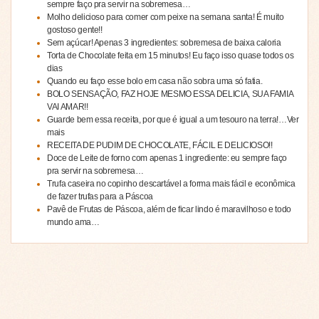
sempre faço pra servir na sobremesa…
Molho delicioso para comer com peixe na semana santa! É muito
gostoso gente!!
Sem açúcar! Apenas 3 ingredientes: sobremesa de baixa caloria
Torta de Chocolate feita em 15 minutos! Eu faço isso quase todos os
dias
Quando eu faço esse bolo em casa não sobra uma só fatia.
BOLO SENSAÇÃO, FAZ HOJE MESMO ESSA DELICIA, SUA FAMIA
VAI AMAR!!
Guarde bem essa receita, por que é igual a um tesouro na terra!…Ver
mais
RECEITA DE PUDIM DE CHOCOLATE, FÁCIL E DELICIOSO!!
Doce de Leite de forno com apenas 1 ingrediente: eu sempre faço
pra servir na sobremesa…
Trufa caseira no copinho descartável a forma mais fácil e econômica
de fazer trufas para a Páscoa
Pavê de Frutas de Páscoa, além de ficar lindo é maravilhoso e todo
mundo ama…