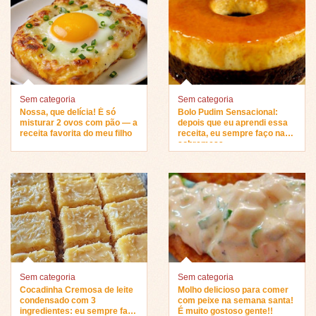
Sem categoria
Sem categoria
Nossa, que delícia! É só
Bolo Pudim Sensacional:
misturar 2 ovos com pão — a
depois que eu aprendi essa
receita favorita do meu filho
receita, eu sempre faço na
sobremesa…
Sem categoria
Sem categoria
Cocadinha Cremosa de leite
Molho delicioso para comer
condensado com 3
com peixe na semana santa!
ingredientes: eu sempre faço
É muito gostoso gente!!