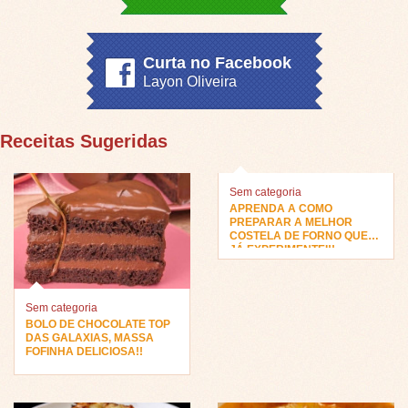
Curta no Facebook
Layon Oliveira
Receitas Sugeridas
Sem categoria
APRENDA A COMO
PREPARAR A MELHOR
COSTELA DE FORNO QUE
JÁ EXPERIMENTEI!!
Sem categoria
BOLO DE CHOCOLATE TOP
DAS GALAXIAS, MASSA
FOFINHA DELICIOSA!!