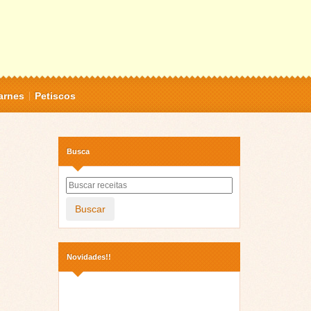
arnes
Petiscos
Busca
Buscar
Novidades!!