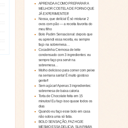
APRENDA A COMO PREPARAR A
MELHOR COSTELA DE FORNO QUE
JÁ EXPERIMENTEI!!
Nossa, que delícia! É só misturar 2
ovos com pão — a receita favorita do
meu filho
Bolo Pudim Sensacional: depois que
eu aprendi essa receita, eu sempre
faço na sobremesa…
Cocadinha Cremosa de leite
condensado com 3 ingredientes: eu
sempre faço pra servir na
sobremesa…
Molho delicioso para comer com peixe
na semana santa! É muito gostoso
gente!!
Sem açúcar! Apenas 3 ingredientes:
sobremesa de baixa caloria
Torta de Chocolate feita em 15
minutos! Eu faço isso quase todos os
dias
Quando eu faço esse bolo em casa
não sobra uma só fatia.
BOLO SENSAÇÃO, FAZ HOJE
MESMO ESSA DELICIA, SUA FAMIA