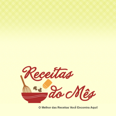
O Melhor das Receitas Você Encontra Aqui!