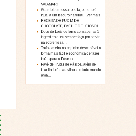
VAI AMAR!!
Guarde bem essa receita, por que é
igual a um tesouro na terra!…Ver mais
RECEITA DE PUDIM DE
CHOCOLATE, FÁCIL E DELICIOSO!!
Doce de Leite de forno com apenas 1
ingrediente: eu sempre faço pra servir
na sobremesa…
Trufa caseira no copinho descartável a
forma mais fácil e econômica de fazer
trufas para a Páscoa
Pavê de Frutas de Páscoa, além de
ficar lindo é maravilhoso e todo mundo
ama…