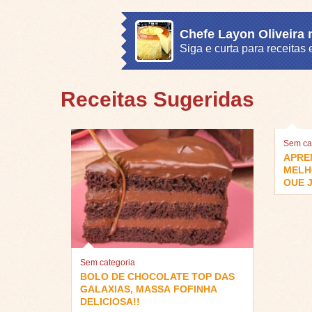
Chefe Layon Oliveira
Siga e curta para receita
Receitas Sugeridas
Sem ca
APRE
MELH
QUE J
Sem categoria
BOLO DE CHOCOLATE TOP DAS
GALAXIAS, MASSA FOFINHA
DELICIOSA!!