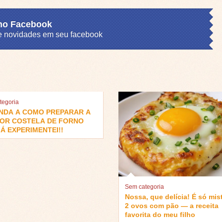
 no Facebook
s e novidades em seu facebook
tegoria
NDA A COMO PREPARAR A
OR COSTELA DE FORNO
Á EXPERIMENTEI!!
Sem categoria
Nossa, que delícia! É só mis
2 ovos com pão — a receita
favorita do meu filho