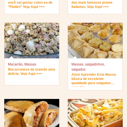
você vai gostar como eu de
dos mais famosos pratos
“Fluden” Veja Aqui >>>
Italianos; Veja Aqui >>>
Macarrão
,
Massas
Massas
,
salgadinhos
,
Macarronese da mamãe uma
salgados
delicia; Veja Aqui >>>
Amei Aprender Esta Massa
básica de excelente
qualidade para salgados
assados