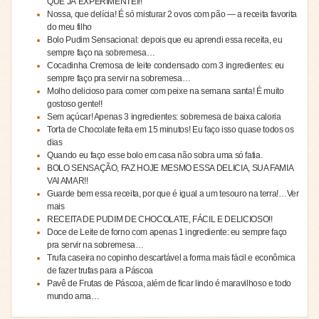
QUE JÁ EXPERIMENTEI!!
Nossa, que delícia! É só misturar 2 ovos com pão — a receita favorita
do meu filho
Bolo Pudim Sensacional: depois que eu aprendi essa receita, eu
sempre faço na sobremesa…
Cocadinha Cremosa de leite condensado com 3 ingredientes: eu
sempre faço pra servir na sobremesa…
Molho delicioso para comer com peixe na semana santa! É muito
gostoso gente!!
Sem açúcar! Apenas 3 ingredientes: sobremesa de baixa caloria
Torta de Chocolate feita em 15 minutos! Eu faço isso quase todos os
dias
Quando eu faço esse bolo em casa não sobra uma só fatia.
BOLO SENSAÇÃO, FAZ HOJE MESMO ESSA DELICIA, SUA FAMIA
VAI AMAR!!
Guarde bem essa receita, por que é igual a um tesouro na terra!…Ver
mais
RECEITA DE PUDIM DE CHOCOLATE, FÁCIL E DELICIOSO!!
Doce de Leite de forno com apenas 1 ingrediente: eu sempre faço
pra servir na sobremesa…
Trufa caseira no copinho descartável a forma mais fácil e econômica
de fazer trufas para a Páscoa
Pavê de Frutas de Páscoa, além de ficar lindo é maravilhoso e todo
mundo ama…