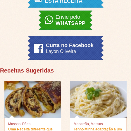
ESTA RECEITA
Envie pelo
WHATSAPP
Curta no Facebook
Layon Oliveira
Receitas Sugeridas
Massas
,
Pães
Macarrão
,
Massas
Uma Receita diferente que
Tenho Minha adaptação a um