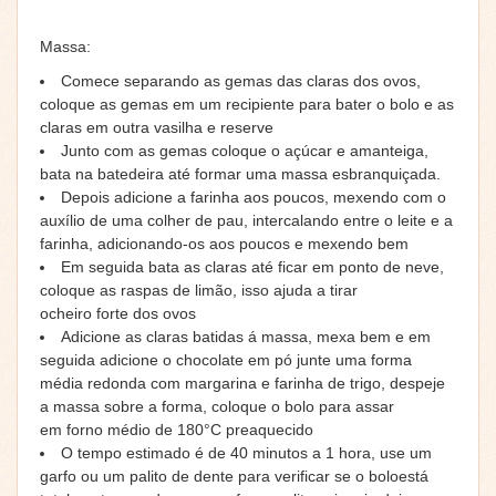
Massa
:
Comece separando as gemas das claras dos ovos,
coloque as gemas em um recipiente para bater o
bolo
e as
claras em outra vasilha e reserve
Junto com as gemas coloque o açúcar e a
manteiga
,
bata na batedeira até formar uma massa esbranquiçada.
Depois adicione a farinha aos poucos, mexendo com o
auxílio de uma colher de pau, intercalando entre o
leite
e a
farinha, adicionando-os aos poucos e mexendo bem
Em seguida bata as claras até ficar em ponto de neve,
coloque as raspas de limão, isso ajuda a tirar
ocheiro
forte
dos ovos
Adicione as claras batidas á massa, mexa bem e em
seguida adicione o chocolate em pó junte uma forma
média redonda com margarina e farinha de trigo, despeje
a massa sobre a forma, coloque o bolo para assar
em
forno
médio de 180°C preaquecido
O tempo estimado é de 40 minutos a 1 hora, use um
garfo ou um palito de dente para verificar se o boloestá