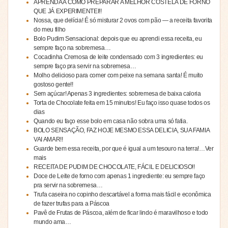
APRENDA A COMO PREPARAR A MELHOR COSTELA DE FORNO
QUE JÁ EXPERIMENTEI!!
Nossa, que delícia! É só misturar 2 ovos com pão — a receita favorita
do meu filho
Bolo Pudim Sensacional: depois que eu aprendi essa receita, eu
sempre faço na sobremesa…
Cocadinha Cremosa de leite condensado com 3 ingredientes: eu
sempre faço pra servir na sobremesa…
Molho delicioso para comer com peixe na semana santa! É muito
gostoso gente!!
Sem açúcar! Apenas 3 ingredientes: sobremesa de baixa caloria
Torta de Chocolate feita em 15 minutos! Eu faço isso quase todos os
dias
Quando eu faço esse bolo em casa não sobra uma só fatia.
BOLO SENSAÇÃO, FAZ HOJE MESMO ESSA DELICIA, SUA FAMIA
VAI AMAR!!
Guarde bem essa receita, por que é igual a um tesouro na terra!…Ver
mais
RECEITA DE PUDIM DE CHOCOLATE, FÁCIL E DELICIOSO!!
Doce de Leite de forno com apenas 1 ingrediente: eu sempre faço
pra servir na sobremesa…
Trufa caseira no copinho descartável a forma mais fácil e econômica
de fazer trufas para a Páscoa
Pavê de Frutas de Páscoa, além de ficar lindo é maravilhoso e todo
mundo ama…