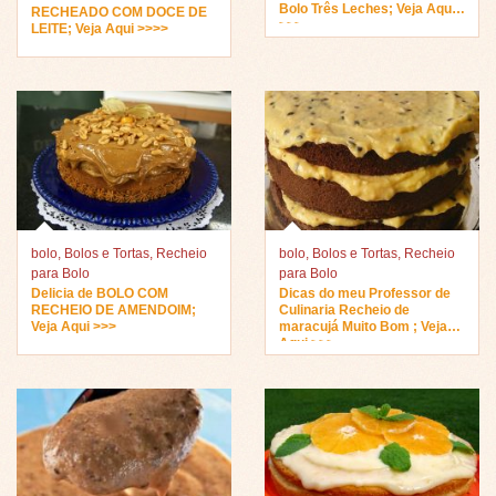
Bolo Três Leches; Veja Aqui
RECHEADO COM DOCE DE
>>>
LEITE; Veja Aqui >>>>
bolo
,
Bolos e Tortas
,
Recheio
bolo
,
Bolos e Tortas
,
Recheio
para Bolo
para Bolo
Delicia de BOLO COM
Dicas do meu Professor de
RECHEIO DE AMENDOIM;
Culinaria Recheio de
Veja Aqui >>>
maracujá Muito Bom ; Veja
Aqui >>>