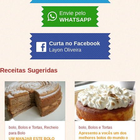
Envie pelo
WHATSAPP
Curta no Facebook
Layon Oliveira
Receitas Sugeridas
bolo
,
Bolos e Tortas
,
Recheio
bolo
,
Bolos e Tortas
para Bolo
Apresento a vocês um dos
melhores bolos do mundo o
UM MANJAR ESTE BOLO