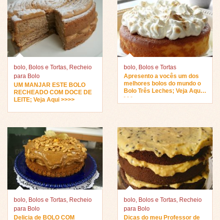
bolo
,
Bolos e Tortas
,
Recheio
bolo
,
Bolos e Tortas
para Bolo
Apresento a vocês um dos
melhores bolos do mundo o
UM MANJAR ESTE BOLO
Bolo Três Leches; Veja Aqui
RECHEADO COM DOCE DE
>>>
LEITE; Veja Aqui >>>>
bolo
,
Bolos e Tortas
,
Recheio
bolo
,
Bolos e Tortas
,
Recheio
para Bolo
para Bolo
Delicia de BOLO COM
Dicas do meu Professor de