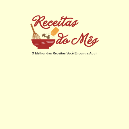
O Melhor das Receitas Você Encontra Aqui!