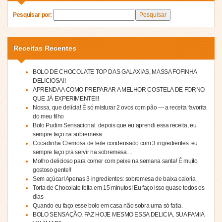
Pesquisar por:
Receitas Recentes
BOLO DE CHOCOLATE TOP DAS GALAXIAS, MASSA FOFINHA
DELICIOSA!!
APRENDA A COMO PREPARAR A MELHOR COSTELA DE FORNO
QUE JÁ EXPERIMENTEI!!
Nossa, que delícia! É só misturar 2 ovos com pão — a receita favorita
do meu filho
Bolo Pudim Sensacional: depois que eu aprendi essa receita, eu
sempre faço na sobremesa…
Cocadinha Cremosa de leite condensado com 3 ingredientes: eu
sempre faço pra servir na sobremesa…
Molho delicioso para comer com peixe na semana santa! É muito
gostoso gente!!
Sem açúcar! Apenas 3 ingredientes: sobremesa de baixa caloria
Torta de Chocolate feita em 15 minutos! Eu faço isso quase todos os
dias
Quando eu faço esse bolo em casa não sobra uma só fatia.
BOLO SENSAÇÃO, FAZ HOJE MESMO ESSA DELICIA, SUA FAMIA