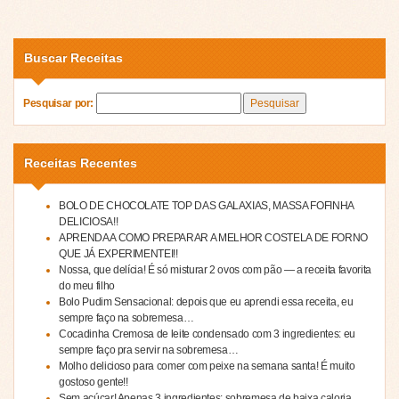
Buscar Receitas
Pesquisar por:
Receitas Recentes
BOLO DE CHOCOLATE TOP DAS GALAXIAS, MASSA FOFINHA
DELICIOSA!!
APRENDA A COMO PREPARAR A MELHOR COSTELA DE FORNO
QUE JÁ EXPERIMENTEI!!
Nossa, que delícia! É só misturar 2 ovos com pão — a receita favorita
do meu filho
Bolo Pudim Sensacional: depois que eu aprendi essa receita, eu
sempre faço na sobremesa…
Cocadinha Cremosa de leite condensado com 3 ingredientes: eu
sempre faço pra servir na sobremesa…
Molho delicioso para comer com peixe na semana santa! É muito
gostoso gente!!
Sem açúcar! Apenas 3 ingredientes: sobremesa de baixa caloria