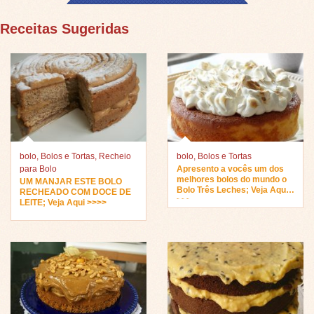
Receitas Sugeridas
bolo
,
Bolos e Tortas
,
Recheio
bolo
,
Bolos e Tortas
para Bolo
Apresento a vocês um dos
melhores bolos do mundo o
UM MANJAR ESTE BOLO
Bolo Três Leches; Veja Aqui
RECHEADO COM DOCE DE
>>>
LEITE; Veja Aqui >>>>