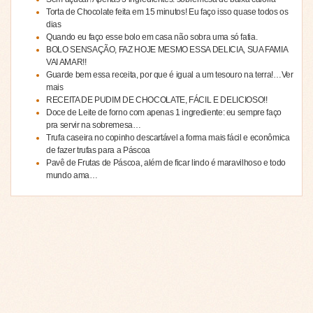
Torta de Chocolate feita em 15 minutos! Eu faço isso quase todos os
dias
Quando eu faço esse bolo em casa não sobra uma só fatia.
BOLO SENSAÇÃO, FAZ HOJE MESMO ESSA DELICIA, SUA FAMIA
VAI AMAR!!
Guarde bem essa receita, por que é igual a um tesouro na terra!…Ver
mais
RECEITA DE PUDIM DE CHOCOLATE, FÁCIL E DELICIOSO!!
Doce de Leite de forno com apenas 1 ingrediente: eu sempre faço
pra servir na sobremesa…
Trufa caseira no copinho descartável a forma mais fácil e econômica
de fazer trufas para a Páscoa
Pavê de Frutas de Páscoa, além de ficar lindo é maravilhoso e todo
mundo ama…