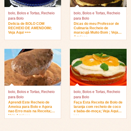
bolo
,
Bolos e Tortas
,
Recheio
bolo
,
Bolos e Tortas
,
Recheio
para Bolo
para Bolo
Delicia de BOLO COM
Dicas do meu Professor de
RECHEIO DE AMENDOIM;
Culinaria Recheio de
Veja Aqui >>>
maracujá Muito Bom ; Veja
Aqui >>>
bolo
,
Bolos e Tortas
,
Recheio
bolo
,
Bolos e Tortas
,
Recheio
para Bolo
para Bolo
Aprendi Este Recheio de
Faça Esta Receita de Bolo de
Ameixa para Bolo e Agora
laranja com recheio de coco
nao Erro mais na Receita;
e baba-de-moça; Veja Aqui
Veja Aqui >>>
>>>