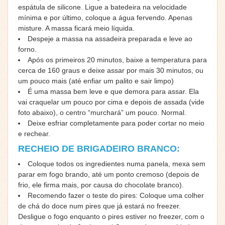
espátula de silicone. Ligue a batedeira na velocidade
mínima e por último, coloque a água fervendo. Apenas
misture. A massa ficará meio líquida.
Despeje a massa na assadeira preparada e leve ao
forno.
Após os primeiros 20 minutos, baixe a temperatura para
cerca de 160 graus e deixe assar por mais 30 minutos, ou
um pouco mais (até enfiar um palito e sair limpo)
É uma massa bem leve e que demora para assar. Ela
vai craquelar um pouco por cima e depois de assada (vide
foto abaixo), o centro “murchará” um pouco. Normal.
Deixe esfriar completamente para poder cortar no meio
e rechear.
RECHEIO DE BRIGADEIRO BRANCO:
Coloque todos os ingredientes numa panela, mexa sem
parar em fogo brando, até um ponto cremoso (depois de
frio, ele firma mais, por causa do chocolate branco).
Recomendo fazer o teste do pires: Coloque uma colher
de chá do doce num pires que já estará no freezer.
Desligue o fogo enquanto o pires estiver no freezer, com o