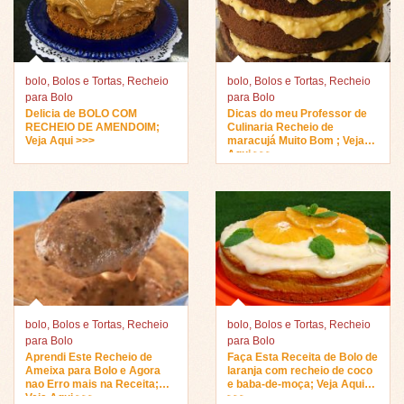
bolo
,
Bolos e Tortas
,
Recheio
bolo
,
Bolos e Tortas
,
Recheio
para Bolo
para Bolo
Delicia de BOLO COM
Dicas do meu Professor de
RECHEIO DE AMENDOIM;
Culinaria Recheio de
Veja Aqui >>>
maracujá Muito Bom ; Veja
Aqui >>>
bolo
,
Bolos e Tortas
,
Recheio
bolo
,
Bolos e Tortas
,
Recheio
para Bolo
para Bolo
Aprendi Este Recheio de
Faça Esta Receita de Bolo de
Ameixa para Bolo e Agora
laranja com recheio de coco
nao Erro mais na Receita;
e baba-de-moça; Veja Aqui
Veja Aqui >>>
>>>