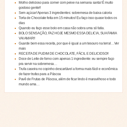
Molho delicioso para comer com peixe na semana santa! É muito
gostoso gente!!
Sem açúcar! Apenas 3 ingredientes: sobremesa de baixa caloria
Torta de Chocolate feita em 15 minutos! Eu faço isso quase todos os
dias
Quando eu faço esse bolo em casa não sobra uma só fatia.
BOLO SENSAÇÃO, FAZ HOJE MESMO ESSA DELICIA, SUA FAMIA
VAI AMAR!!
Guarde bem essa receita, por que é igual a um tesouro na terra!…Ver
mais
RECEITA DE PUDIM DE CHOCOLATE, FÁCIL E DELICIOSO!!
Doce de Leite de forno com apenas 1 ingrediente: eu sempre faço
pra servir na sobremesa…
Trufa caseira no copinho descartável a forma mais fácil e econômica
de fazer trufas para a Páscoa
Pavê de Frutas de Páscoa, além de ficar lindo é maravilhoso e todo
mundo ama…