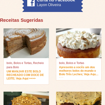
Curta no Facebook
Layon Oliveira
Receitas Sugeridas
bolo
,
Bolos e Tortas
,
Recheio
bolo
,
Bolos e Tortas
para Bolo
Apresento a vocês um dos
melhores bolos do mundo o
UM MANJAR ESTE BOLO
Bolo Três Leches; Veja Aqui
RECHEADO COM DOCE DE
>>>
LEITE; Veja Aqui >>>>