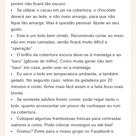
porém não ficará tão escuro.
Se utilizar o cacau em pó na cobertura, o chocolate
deverá ser ao leite, e não meio amargo, para que não
fique tão amarga. Mas é questão pessoal. Ajuste ao seu
gosto.
Este é um bolo bem úmido. Recomendo cortar ao meio;
não em mais camadas, senão ficará muito difícil a
“operação”.
O brilho da cobertura escura deve-se à manteiga e ao
“karo” (glicose de milho). Como muita gente não tem
“karo” em casa, pode usar só a manteiga.
Eu servi o bolo em temperatura ambiente, e também
gelado. No segundo caso, retirei da geladeira por 20
minutos e cortei. Achei mais fácil assim e a fatia ficou mais
bonita
Se somente adultos forem comer, pode regar tanto o
bolo, quanto acrescentar um pouco de conhaque ou rum
na cobertura.
Coloquei algumas framboesas frescas para contrastar
sabores e cores. Pode colocar morangos ou até kiwi!
Gostou? Entre para o nosso
grupo no Facebook
e